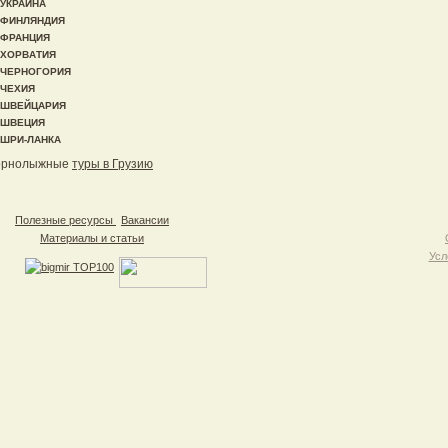
УКРАИНА
ФИНЛЯНДИЯ
ФРАНЦИЯ
ХОРВАТИЯ
ЧЕРНОГОРИЯ
ЧЕХИЯ
ШВЕЙЦАРИЯ
ШВЕЦИЯ
ШРИ-ЛАНКА
орнолыжные
туры в Грузию
Полезные ресурсы
Вакансии
Материалы и статьи
Усл