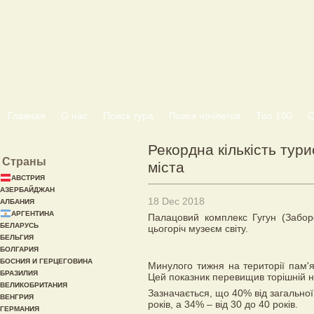
Главная
О нас
Поиск тура
Поиск ночлегов
Топ 100
С
Рекордна кількість тур
Страны
міста
АВСТРИЯ
АЗЕРБАЙДЖАН
18 Dec 2018
АЛБАНИЯ
АРГЕНТИНА
Палацовий комплекс Гугун (Заборо
БЕЛАРУСЬ
цьогоріч музеєм світу.
БЕЛЬГИЯ
БОЛГАРИЯ
БОСНИЯ И ГЕРЦЕГОВИНА
Минулого тижня на території пам'я
БРАЗИЛИЯ
Цей показник перевищив торішній 
ВЕЛИКОБРИТАНИЯ
Зазначається, що 40% від загальної 
ВЕНГРИЯ
років, а 34% – від 30 до 40 років.
ГЕРМАНИЯ