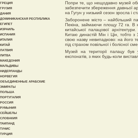
Попри те, що нещодавно музей обме
ГРЕЦИЯ
забезпечити збереження давньої арх
ГРУЗИЯ
на Гугун у низький сезон зросла і ст
ДАНИЯ
ДОМИНИКАНСКАЯ РЕСПУБЛИКА
Заборонене місто – найбільший пал
ЕГИПЕТ
Пекіна, займаючи площу 72 га. В 
китайської палацової архітектури
ИЗРАИЛЬ
Китаю династій Мін і Цін, тобто з
ИСПАНИЯ
свою назву невипадково: на його 
ИТАЛИЯ
під страхом повільної і болісної сме
КИТАЙ
ЛАТВИЯ
Музей на території палацу був 
ЛИТВА
експонатів, з яких будь-коли вистав
МАКЕДОНИЯ
МАЛЬДИВЫ
НИДЕРЛАНДЫ
НОРВЕГИЯ
ОБЪЕДИНЕННЫЕ АРАБСКИЕ
ЭМИРАТЫ
ПОЛЬША
ПОРТУГАЛИЯ
РОССИЯ
РУМЫНИЯ
СЕЙШЕЛЫ
СЛОВАКИЯ
ТАИЛАНД
ТУНИС
ТУРЦИЯ