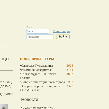
Вход
Регистрация
нтакты
- що
ПОПУЛЯРНЫЕ ТУРЫ
•Ожерелье Гуцульщины
3623
•Изюминки Закарпатья
2781
•Только чудеса… и ничего
3896
больше
ризації
•Добрые сны старинного города
1996
озвіл, і
•Закарпатье рецепт бодрости...
3378
СПА & Релакс
овідомляє
Новости
•Відкрито пам’ятник