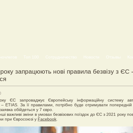
ночлегов
Топ 100
Сотрудничество
Новости
Отзывы
Ко
 року запрацюють нові правила безвізу з ЄС 
ся
0
ку ЄС запроваджує Європейську інформаційну систему авто
– ETIAS. За її правилами, потрібно буде отримувати попередній д
заявка обійдеться у 7 євро.
нші важливі зміни в умовах безвізових поїздок до ЄС з 2021 року п
їни при Євросоюзі у
Facebook
.