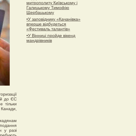
митрополиту Київському і
Галицькому Тимофію
Щербацькому
•У заповіднику «Качанівка»
вперше відбудеться
«Фестиваль талантів»
•У Вінниці пройде вікенд
мандрівників
ризації
ей до ЄС
е тільки
 Канади,
омадянам
 подання
н у разі
требують