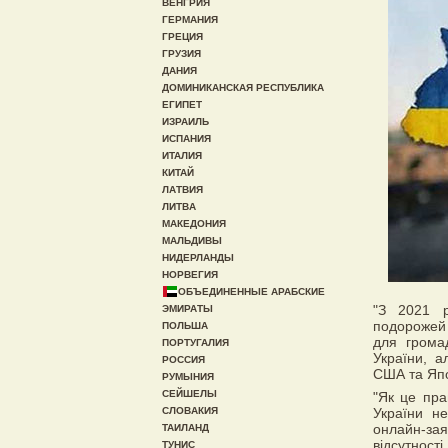
ВЕНГРИЯ
ГЕРМАНИЯ
ГРЕЦИЯ
ГРУЗИЯ
ДАНИЯ
ДОМИНИКАНСКАЯ РЕСПУБЛИКА
ЕГИПЕТ
ИЗРАИЛЬ
ИСПАНИЯ
ИТАЛИЯ
КИТАЙ
ЛАТВИЯ
ЛИТВА
МАКЕДОНИЯ
МАЛЬДИВЫ
НИДЕРЛАНДЫ
НОРВЕГИЯ
ОБЪЕДИНЕННЫЕ АРАБСКИЕ
"З 2021 р
ЭМИРАТЫ
подорожей 
ПОЛЬША
для громад
ПОРТУГАЛИЯ
України, а
РОССИЯ
США та Япон
РУМЫНИЯ
СЕЙШЕЛЫ
"Як це пр
СЛОВАКИЯ
України н
онлайн-за
ТАИЛАНД
відсутност
ТУНИС