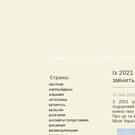
Главная
О нас
Поиск тура
Поиск 
Із 2021
Страны
змінить
АВСТРИЯ
АЗЕРБАЙДЖАН
15 Jan 202
АЛБАНИЯ
АРГЕНТИНА
З 2021 ро
БЕЛАРУСЬ
подорожей 
БЕЛЬГИЯ
кожна така 
БОЛГАРИЯ
Про це та і
Місія Укра
БОСНИЯ И ГЕРЦЕГОВИНА
БРАЗИЛИЯ
ВЕЛИКОБРИТАНИЯ