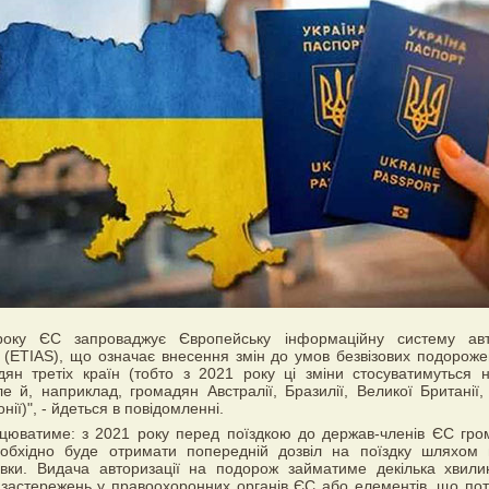
оку ЄС запроваджує Європейську інформаційну систему авто
(ETIAS), що означає внесення змін до умов безвізових подорож
ян третіх країн (тобто з 2021 року ці зміни стосуватимуться н
ле й, наприклад, громадян Австралії, Бразилії, Великої Британії,
ії)", - йдеться в повідомленні.
ацюватиме: з 2021 року перед поїздкою до держав-членів ЄС гр
еобхідно буде отримати попередній дозвіл на поїздку шляхом
явки. Видача авторизації на подорож займатиме декілька хвили
і застережень у правоохоронних органів ЄС або елементів, що по