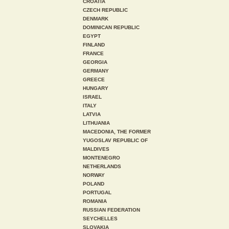
CROATIA
CZECH REPUBLIC
DENMARK
DOMINICAN REPUBLIC
EGYPT
FINLAND
FRANCE
GEORGIA
GERMANY
GREECE
HUNGARY
ISRAEL
ITALY
LATVIA
LITHUANIA
MACEDONIA, THE FORMER
YUGOSLAV REPUBLIC OF
MALDIVES
MONTENEGRO
NETHERLANDS
NORWAY
POLAND
PORTUGAL
ROMANIA
RUSSIAN FEDERATION
SEYCHELLES
SLOVAKIA