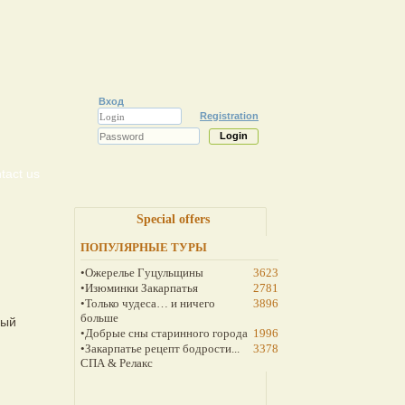
Вход
Registration
tact us
Special offers
ПОПУЛЯРНЫЕ ТУРЫ
•Ожерелье Гуцульщины
3623
•Изюминки Закарпатья
2781
•Только чудеса… и ничего
3896
больше
ный
•Добрые сны старинного города
1996
•Закарпатье рецепт бодрости...
3378
СПА & Релакс