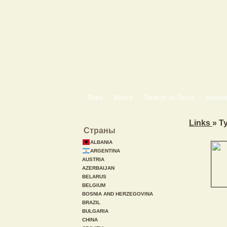
Start
About
Search of Tours
Accom
Links
» Т
Страны
ALBANIA
ARGENTINA
AUSTRIA
AZERBAIJAN
BELARUS
BELGIUM
BOSNIA AND HERZEGOVINA
BRAZIL
BULGARIA
CHINA