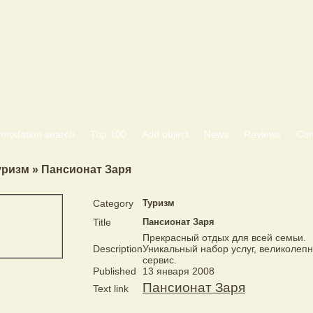
modation search
Тоp 100
Add object
News
Reviews
Con
уризм » Пансионат Заря
Category
Туризм
Title
Пансионат Заря
Прекрасный отдых для всей семьи.
Description
Уникальный набор услуг, великолеп
сервис.
Published
13 января 2008
Пансионат Заря
Text link