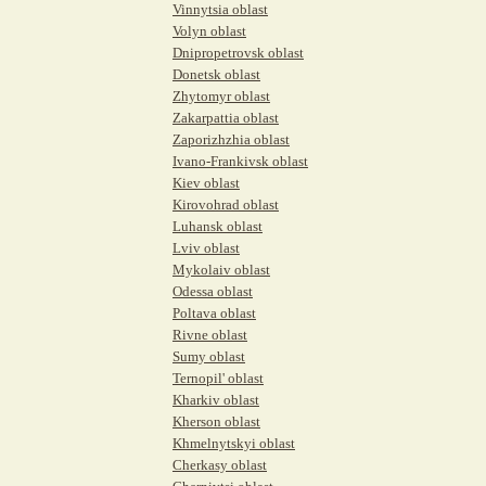
Vinnytsia oblast
Volyn oblast
Dnipropetrovsk oblast
Donetsk oblast
Zhytomyr oblast
Zakarpattia oblast
Zaporizhzhia oblast
Ivano-Frankivsk oblast
Kiev oblast
Kirovohrad oblast
Luhansk oblast
Lviv oblast
Mykolaiv oblast
Odessa oblast
Poltava oblast
Rivne oblast
Sumy oblast
Ternopil' oblast
Kharkiv oblast
Kherson oblast
Khmelnytskyi oblast
Cherkasy oblast