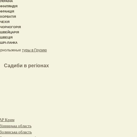
УКРАЇНА
ФІНЛЯНДІЯ
ФРАНЦІЯ
ХОРВАТІЯ
ЧЕХІЯ
ЧОРНОГОРІЯ
ШВЕЙЦАРІЯ
ШВЕЦІЯ
ШРІ-ЛАНКА
орнолыжные
туры в Грузию
Садиби в регіонах
АР Крим
Вінницька область
Волинська область