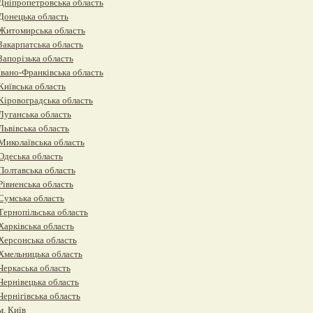
Дніпропетровська область
Донецька область
Житомирська область
Закарпатська область
Запорізька область
Івано-Франківська область
Київська область
Кіровоградська область
Луганська область
Львівська область
Миколаївська область
Одеська область
Полтавська область
Рівненська область
Сумська область
Тернопільська область
Харківська область
Херсонська область
Хмельницька область
Черкаська область
Чернівецька область
Чернігівська область
м. Київ