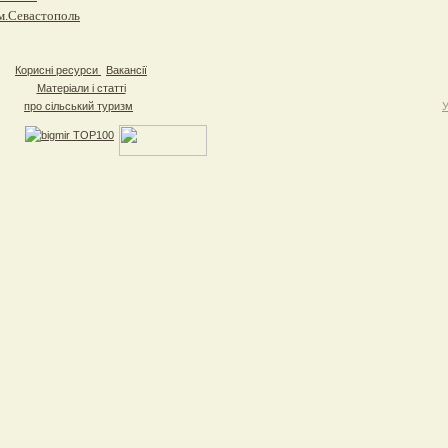
м.Севастополь
Корисні ресурси
Вакансії
Матеріали і статті
про сільський туризм
У