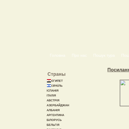
Головна
Про нас
Пошук тура
Пошу
Посилан
Страны
ЄГИПЕТ
ІЗРАЇЛЬ
ІСПАНІЯ
ІТАЛІЯ
АВСТРІЯ
АЗЕРБАЙДЖАН
АЛБАНІЯ
АРГЕНТИНА
БІЛОРУСЬ
БЕЛЬГІЯ