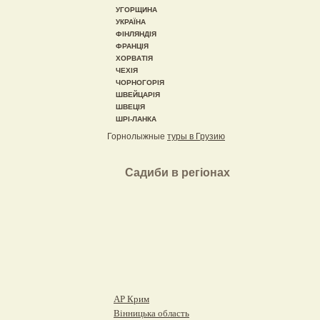
УГОРЩИНА
УКРАЇНА
ФІНЛЯНДІЯ
ФРАНЦІЯ
ХОРВАТІЯ
ЧЕХІЯ
ЧОРНОГОРІЯ
ШВЕЙЦАРІЯ
ШВЕЦІЯ
ШРІ-ЛАНКА
Горнолыжные
туры в Грузию
Садиби в регіонах
АР Крим
Вінницька область