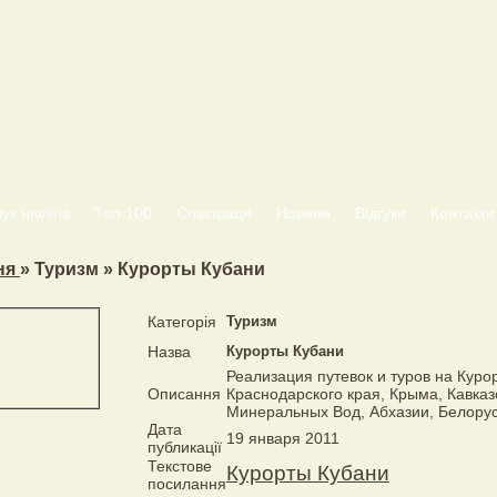
к нічлігів
Топ 100
Співпраця
Новини
Відгуки
Контакти
ня
» Туризм » Курорты Кубани
Категорiя
Туризм
Назва
Курорты Кубани
Реализация путевок и туров на Куро
Описання
Краснодарского края, Крыма, Кавказ
Минеральных Вод, Абхазии, Белорус
Дата
19 января 2011
публикації
Текстове
Курорты Кубани
посилання