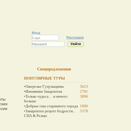
Вход
Реєстрація
Спецпредложения
ПОПУЛЯРНЫЕ ТУРЫ
•Ожерелье Гуцульщины
3623
•Изюминки Закарпатья
2781
•Только чудеса… и ничего
3896
рты
больше
ских
•Добрые сны старинного города
1996
сии.
•Закарпатье рецепт бодрости...
3378
СПА & Релакс