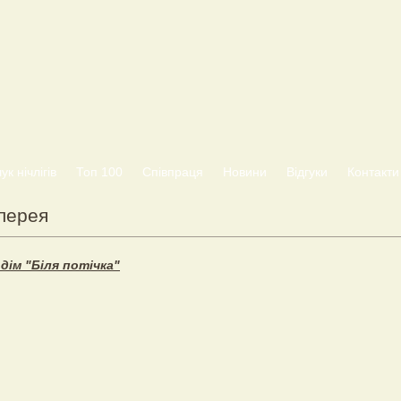
к нічлігів
Топ 100
Співпраця
Новини
Відгуки
Контакти
лерея
дім "Біля потічка"