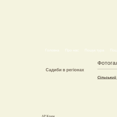
Головна
Про нас
Пошук тура
Пошу
Фотога
Садиби в регіонах
Сільський 
АР Крим