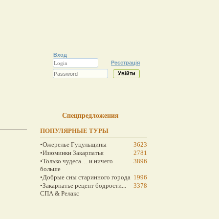
Вход
Реєстрація
Спецпредложения
ПОПУЛЯРНЫЕ ТУРЫ
•Ожерелье Гуцульщины
3623
•Изюминки Закарпатья
2781
•Только чудеса… и ничего
3896
больше
•Добрые сны старинного города
1996
•Закарпатье рецепт бодрости...
3378
СПА & Релакс