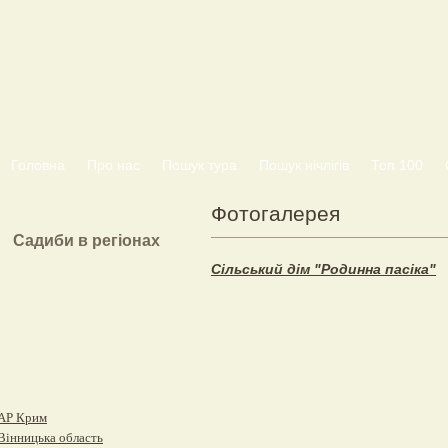
Головна
Про нас
Пошук тура
Пошук нічлігів
Топ 100
Фотогалерея
Садиби в регіонах
Сільський дім "Родинна пасіка"
АР Крим
Вінницька область