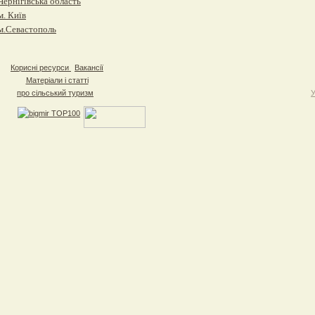
Чернігівська область
м. Київ
м.Севастополь
Корисні ресурси
Вакансії
Матеріали і статті
про сільський туризм
У