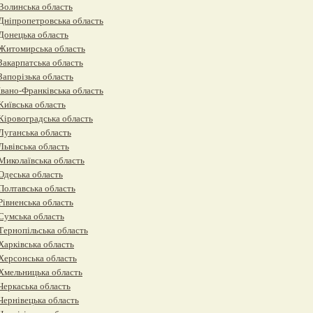
Волинська область
Дніпропетровська область
Донецька область
Житомирська область
Закарпатська область
Запорізька область
Івано-Франківська область
Київська область
Кіровоградська область
Луганська область
Львівська область
Миколаївська область
Одеська область
Полтавська область
Рівненська область
Сумська область
Тернопільська область
Харківська область
Херсонська область
Хмельницька область
Черкаська область
Чернівецька область