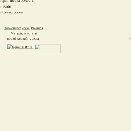
Чернігівська область
м. Київ
м.Севастополь
Корисні ресурси
Вакансії
Матеріали і статті
про сільський туризм
У