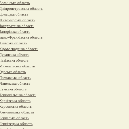
Волинська область
Дніпропетровська область
Донецька область
Житомирська область
Закарпатська область
Запорізька область
Івано-Франківська область
Київська область
Кіровоградська область
Луганська область
Львівська область
Миколаївська область
Одеська область
Полтавська область
Рівненська область
Сумська область
Тернопільська область
Харківська область
Херсонська область
Хмельницька область
Черкаська область
Чернівецька область