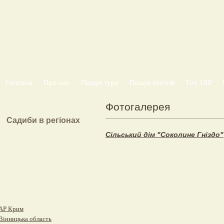
Головна
Про нас
Пошук тура
Пошук нічлігів
Топ 100
Фотогалерея
Садиби в регіонах
Сільський дім "Соколине Гніздо"
АР Крим
Вінницька область