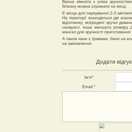
Ванна кімната з усіма зручност
білизну можна отримати на місці.
Є місце для паркування 2-3 автомоб
На території знаходяться дві альт
відпочинку, всередині зручні дивани
санвузол. Інша меншого розміру д
мангал для зручності приготування ї
А також чани з травами, баня на ко
на замовлення.
Додати відгук
Ім'я
*
Email
*