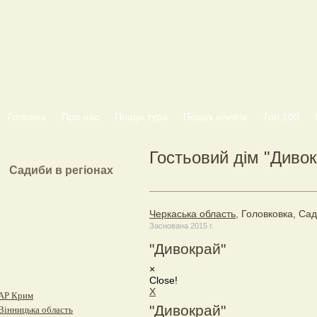
Головна
Про нас
Пошук тура
Пошук нічлігів
Топ 100
Гостьовий дім "Диво
Садиби в регіонах
Черкаська область
, Головковка, С
Заснована 2015 г.
"Дивокрай"
×
Close!
X
АР Крим
"Дивокрай"
Вінницька область