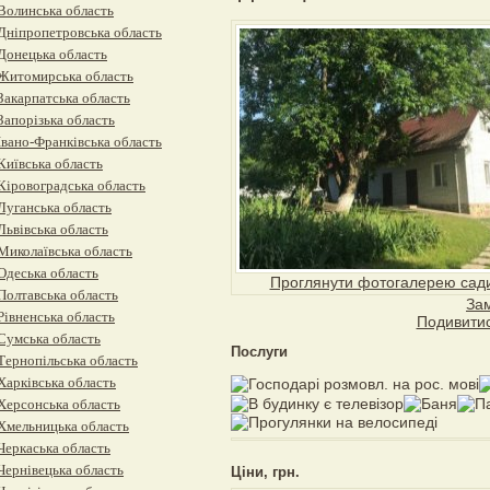
Волинська область
Дніпропетровська область
Донецька область
Житомирська область
Закарпатська область
Запорізька область
Івано-Франківська область
Київська область
Кіровоградська область
Луганська область
Львівська область
Миколаївська область
Одеська область
Проглянути фотогалерею сад
Полтавська область
За
Рівненська область
Подивитис
Сумська область
Послуги
Тернопільська область
Харківська область
Херсонська область
Хмельницька область
Черкаська область
Чернівецька область
Ціни, грн.