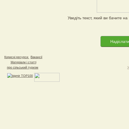
Уведiть текст, який ви бачите на
Корисні ресурси
Вакансії
Матеріали і статті
про сільський туризм
У