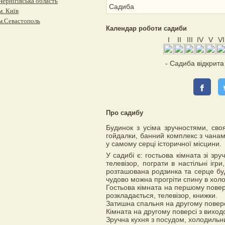
Чернігівська область
Садиба
м. Київ
м.Севастополь
Календар роботи садиби
I
II
III
IV
V
VI
- Садиба відкрит
Про садибу
Будинок з усіма зручностями, своя
гойдалки, банний комплекс з чана
у самому серці історичної місцини.
У садибі є: гостьова кімната зі з
телевізор, пограти в настільні ігр
розташована родзинка та серце буд
чудово можна прогріти спину в холо
Гостьова кімната на першому поверс
розкладається, телевізор, книжки.
Затишна спальня на другому поверс
Кімната на другому поверсі з вихо
Зручна кухня з посудом, холодильн