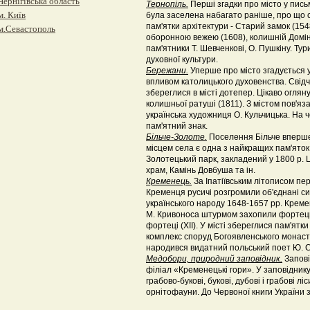
Чернігівська область
Тернопіль.
Перші згадки про місто у пись
м. Київ
була заселена набагато раніше, про що с
пам'ятки архітектури - Старий замок (154
м.Севастополь
оборонною вежею (1608), колишній Домін
пам'ятники Т. Шевченкові, О. Пушкіну. Ту
духовної культури.
Бережани.
Уперше про місто згадується 
впливом католицького духовенства. Свідче
збереглися в місті дотепер. Цікаво оглян
колишньої ратуші (1811). З містом пов'яз
українська художниця О. Кульчицька. На ч
пам'ятний знак.
Більче-Золоте.
Поселення Більче вперше 
місцем села є одна з найкращих пам'яток
Золотецький парк, закладений у 1800 р. 
храм, Камінь Довбуша та ін.
Кременець.
За Іпатіївським літописом пер
Кременця русичі розгромили об'єднані сил
українського народу 1648-1657 рр. Креме
М. Кривоноса штурмом захопили фортецю. 
фортеці (XII). У місті збереглися пам'ятк
комплекс споруд Богоявленського монастиря
народився видатний польський поет Ю. 
Медобори, природний заповідник.
Запові
філіал «Кременецькі гори». У заповідник
грабово-букові, букові, дубові і грабові
орнітофауни. До Червоної книги України з