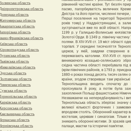
Волинська область
рівнинній частині країни. Тут безліч пр
Дніпропетровська область
пасмо, пагорбкуватість величних Кремен
Дністра та його приток, численні печери, 
Донецька область
Перші поселення на території Тернопіл
Житомирська область
років тому) у Наддністрянщині, а зали
Закарпатська область
зустрічаються вже по всій області. Напри
Запорізька область
1199 р. у Галицько-Волинське князівст
Золотої Орди. В 1349 р. північну частин
Івано-Франківська область
поляки. В ХIV-XVII ст. 19 міст області 
Київська область
торгівлі. У середині тисячоліття Терно
Кіровоградська область
церков, у якій, завдяки створен­ню в 
Луганська область
перемагають католики. ХVI-ХVІІ ст. прох
виникаючого козацько-селянського збр
Львівська область
східна частина області перебувала під 
Миколаївська область
(крім північних районів, в 1793 р. приєдна
Одеська область
1880-х роках понад десять тисяч селян о
Полтавська область
країни, згодом створивши там українські
Тернопільщина входить спочатку до с
Рівненська область
проіснувала й року, а потім була зах
Сумська область
захоплення Польщі фашистською Німеччи
Тернопільська область
Незважаючи на непередбачуваність і вит
Харківська область
Тернопільська область зберігає значну 
великої кількості фортечних і замков
Херсонська область
впродовж століть. Оборонний характер в
Хмельницька область
костелам, церквам і синагогам. Тільки в 
Черкаська область
зникають оборонні мотиви. Зі зразків ци
Чернівецька область
палаци, маєтки та історичні пам'ятки.