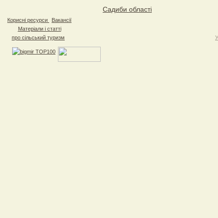
Садиби областi
Корисні ресурси
Вакансії
Матеріали і статті
про сільський туризм
У