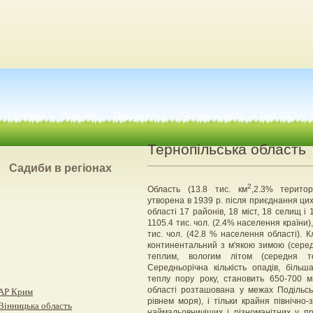
Головна
Про нас
Пошук тура
Пошук нічлігів
Топ 100
Тернопільська область
Садиби в регіонах
2
Область (13.8 тис. км
,2.3% територ
утворена в 1939 р. після приєднання цих
області 17 районів, 18 міст, 18 селищ і
1105.4 тис. чол. (2.4% населення країни),
тис. чол. (42.8 % населення області). 
континентальний з м'якою зимою (серед
теплим, вологим літом (середня т
Середньорічна кількість опадів, біль
теплу пору року, становить 650-700 м
області розташована у межах Подільсь
АР Крим
рівнем моря), і тільки крайня північно
Вінницька область
наймальовничіших і різноманітних у п